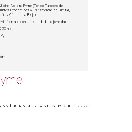
Oficina Acelera Pyme (Fondo Europeo de
suntos Económicos y Transformación Digital,
ña y Cámara La Rioja)
viará enlace con anterioridad a la jornada)
 9:30 horas
a Pyme
.com
pyme
tas y buenas prácticas nos ayudan a prevenir