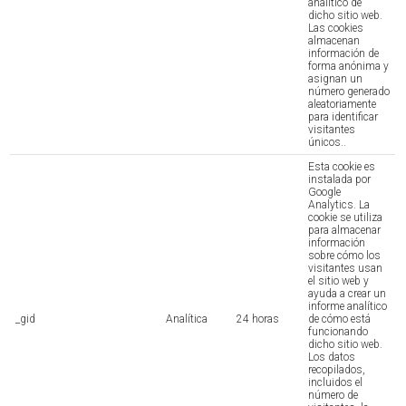
analítico de
dicho sitio web.
Las cookies
almacenan
información de
forma anónima y
asignan un
número generado
aleatoriamente
para identificar
visitantes
únicos..
Esta cookie es
instalada por
Google
Analytics. La
cookie se utiliza
para almacenar
información
sobre cómo los
visitantes usan
el sitio web y
ayuda a crear un
informe analítico
_gid
Analítica
24 horas
de cómo está
funcionando
dicho sitio web.
Los datos
recopilados,
incluidos el
número de