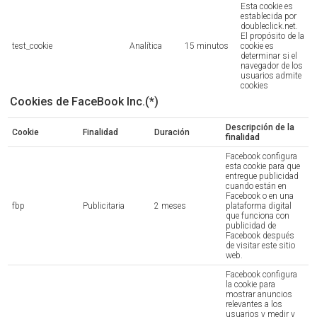
Esta cookie es
establecida por
doubleclick.net.
El propósito de la
test_cookie
Analítica
15 minutos
cookie es
determinar si el
navegador de los
usuarios admite
cookies
Cookies de FaceBook Inc.(*)
Descripción de la
Cookie
Finalidad
Duración
finalidad
Facebook configura
esta cookie para que
entregue publicidad
cuando están en
Facebook o en una
fbp
Publicitaria
2 meses
plataforma digital
que funciona con
publicidad de
Facebook después
de visitar este sitio
web.
Facebook configura
la cookie para
mostrar anuncios
relevantes a los
usuarios y medir y