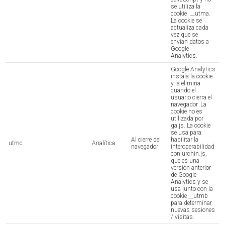
se utiliza la
cookie __utma.
La cookie se
actualiza cada
vez que se
envían datos a
Google
Analytics.
Google Analytics
instala la cookie
y la elimina
cuando el
usuario cierra el
navegador. La
cookie no es
utilizada por
ga.js. La cookie
se usa para
Al cierre del
habilitar la
utmc
Analítica
navegador
interoperabilidad
con urchin.js,
que es una
versión anterior
de Google
Analytics y se
usa junto con la
cookie __utmb
para determinar
nuevas sesiones
/ visitas.